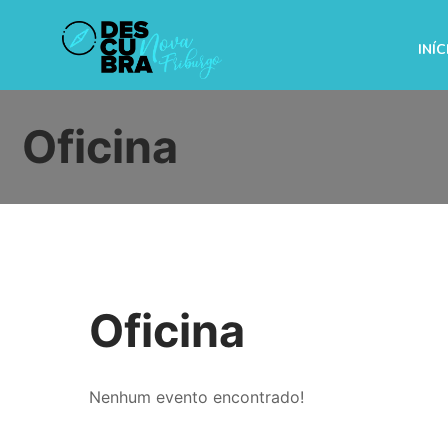
Pular
para
INÍC
o
conteúdo
Oficina
Oficina
Nenhum evento encontrado!