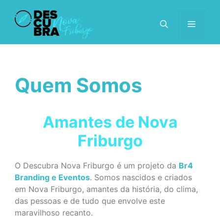
Pular
para
MENU
o
conteúdo
Quem Somos
Amantes de Nova
Friburgo
O Descubra Nova Friburgo é um projeto da
Br4
Branding e Eventos
. Somos nascidos e criados
em Nova Friburgo, amantes da história, do clima,
das pessoas e de tudo que envolve este
maravilhoso recanto.