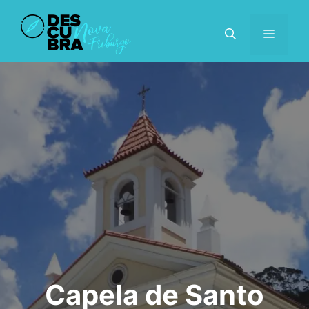
Pular
para
MENU
o
conteúdo
Capela de Santo