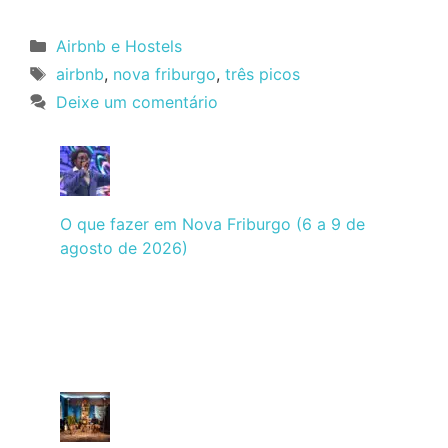
Categorias
Airbnb e Hostels
Tags
airbnb
,
nova friburgo
,
três picos
Deixe um comentário
O que fazer em Nova Friburgo (6 a 9 de
agosto de 2026)