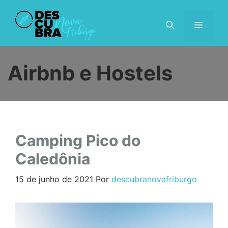
Pular
para
MENU
o
conteúdo
Airbnb e Hostels
Camping Pico do
Caledônia
15 de junho de 2021
Por
descubranovafriburgo