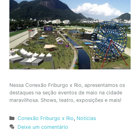
Nessa Conexão Friburgo x Rio, apresentamos os
destaques na seção eventos de maio na cidade
maravilhosa. Shows, teatro, exposições e mais!
Categorias
Conexão Friburgo x Rio
,
Notícias
Deixe um comentário