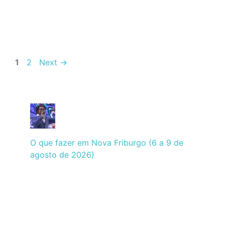
Page
Page
1
2
Next
→
O que fazer em Nova Friburgo (6 a 9 de
agosto de 2026)