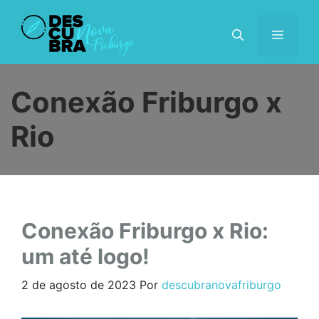
Pular
para
MENU
o
conteúdo
Conexão Friburgo x
Rio
Conexão Friburgo x Rio:
um até logo!
2 de agosto de 2023
Por
descubranovafriburgo