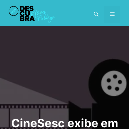
Pular
para
MENU
o
conteúdo
CineSesc exibe em