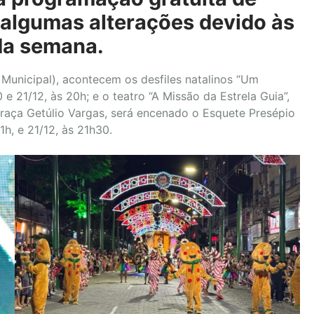
r algumas alterações devido às
da semana.
Municipal), acontecem os desfiles natalinos “Um
 e 21/12, às 20h; e o teatro “A Missão da Estrela Guia”,
 Praça Getúlio Vargas, será encenado o Esquete Presépio
21h, e 21/12, às 21h30.