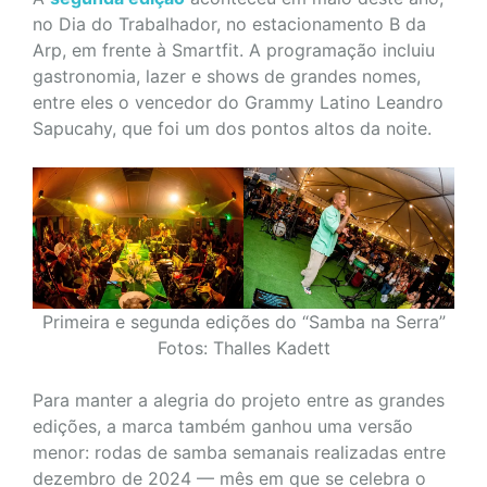
no Dia do Trabalhador, no estacionamento B da
Arp, em frente à Smartfit. A programação incluiu
gastronomia, lazer e shows de grandes nomes,
entre eles o vencedor do Grammy Latino Leandro
Sapucahy, que foi um dos pontos altos da noite.
Primeira e segunda edições do “Samba na Serra”
Fotos: Thalles Kadett
Para manter a alegria do projeto entre as grandes
edições, a marca também ganhou uma versão
menor: rodas de samba semanais realizadas entre
dezembro de 2024 — mês em que se celebra o