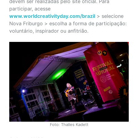
devem ser realizadas pelo site oficial. Para
participar, acesse
www.worldcreativityday.com/brazil
> selecione
Nova Friburgo > escolha a forma de participação:
voluntário, inspirador ou anfitrião.
Foto: Thalles Kadett