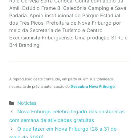
RJ e Cerveja Serra Carioca. Conta com apoio da
Amil, Estúdio Frame 8, Caledônia Camping e Savá
Padaria. Apoio institucional do Parque Estadual
dos Três Picos, Prefeitura de Nova Friburgo por
meio da Secretaria de Turismo e Centro
Excursionista Friburguense. Uma produção STRL e
Br4 Branding.
A reprodução deste conteúdo, em parte ou em sua totalidade,
necessita de prévia autorização do
Descubra Nova Friburgo
.
Categorias
Notícias
Nova Friburgo celebra legado das costureiras
com semana de atividades gratuitas
O que fazer em Nova Friburgo (28 a 31 de
maio de 2026)