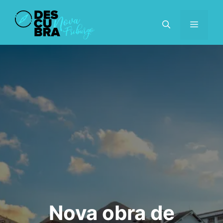
Pular
para
MENU
o
conteúdo
Nova obra de