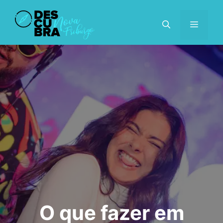
Pular
para
MENU
o
conteúdo
O que fazer em