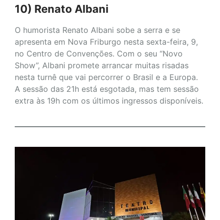
10) Renato Albani
O humorista Renato Albani sobe a serra e se
apresenta em Nova Friburgo nesta sexta-feira, 9,
no Centro de Convenções. Com o seu “Novo
Show”, Albani promete arrancar muitas risadas
nesta turnê que vai percorrer o Brasil e a Europa.
A sessão das 21h está esgotada, mas tem sessão
extra às 19h com os últimos ingressos disponíveis.