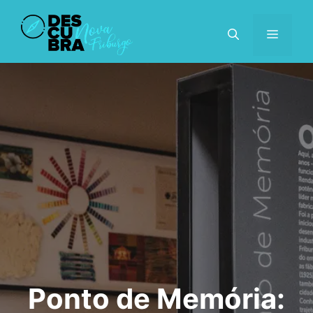
Pular
para
MENU
o
conteúdo
Ponto de Memória: