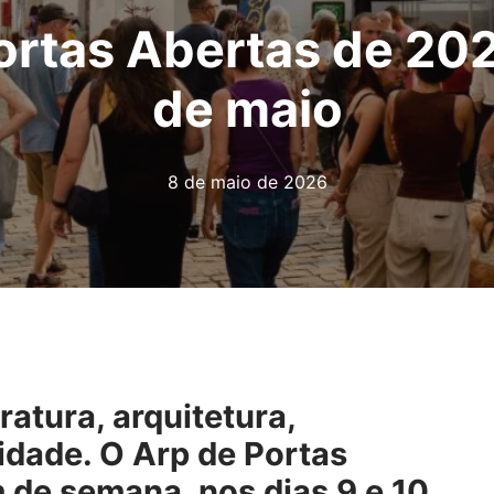
ortas Abertas de 20
de maio
8 de maio de 2026
eratura, arquitetura,
idade. O Arp de Portas
 de semana, nos dias 9 e 10