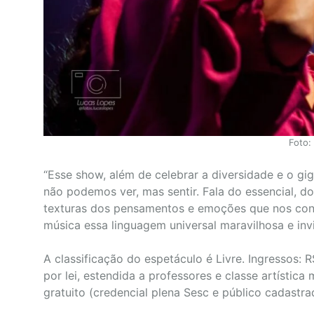
Foto:
“Esse show, além de celebrar a diversidade e o gi
não podemos ver, mas sentir. Fala do essencial, d
texturas dos pensamentos e emoções que nos con
música essa linguagem universal maravilhosa e invi
A classificação do espetáculo é Livre. Ingressos: 
por lei, estendida a professores e classe artística
gratuito (credencial plena Sesc e público cadastr