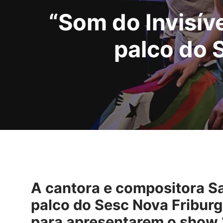
“Som do Invisíve
palco do 
A cantora e compositora S
palco do Sesc Nova Friburgo
para apresentarem o show “