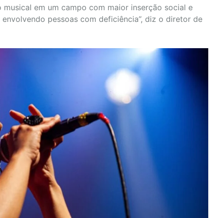
o musical em um campo com maior inserção social e
, envolvendo pessoas com deficiência”, diz o diretor de