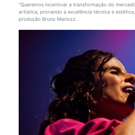
“Queremos incentivar a transformação do mercad
artística, provando a excelência técnica e estética
produção Bruno Mariozz.