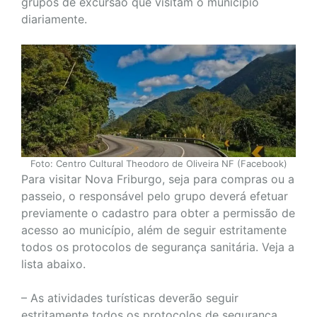
grupos de excursão que visitam o município
diariamente.
Foto: Centro Cultural Theodoro de Oliveira NF (Facebook)
Para visitar Nova Friburgo, seja para compras ou a
passeio, o responsável pelo grupo deverá efetuar
previamente o cadastro para obter a permissão de
acesso ao município, além de seguir estritamente
todos os protocolos de segurança sanitária. Veja a
lista abaixo.
– As atividades turísticas deverão seguir
estritamente todos os protocolos de segurança