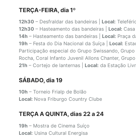
TERÇA-FEIRA, dia 1º
12h30
– Desfraldar das bandeiras |
Local:
Teleféri
12h30
– Hasteamento das bandeiras |
Local:
Casa
14h
– Hasteamento das bandeiras |
Local:
Praça d
19h
– Festa do Dia Nacional da Suíça |
Local:
Estaç
Participação especial do Grupo Swissando, Grupo
Rocha, Coral Infanto Juvenil Allons Chanter, Grup
21h
– Cortejo de lanternas |
Local:
da Estação Livr
SÁBADO, dia 19
10h
– Torneio Frialp de Bolão
Local:
Nova Friburgo Country Clube
TERÇA A QUINTA, dias 22 a 24
19h
– Mostra de Cinema Suíço
Local:
Usina Cultural Energisa