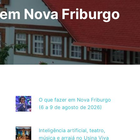
 em Nova Friburgo
O que fazer em Nova Friburgo
(6 a 9 de agosto de 2026)
Inteligência artificial, teatro,
música e arraiá no Usina Viva