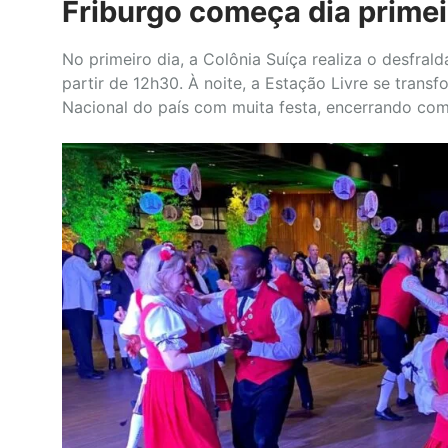
Friburgo começa dia primei
No primeiro dia, a Colônia Suíça realiza o desfral
partir de 12h30. À noite, a Estação Livre se tran
Nacional do país com muita festa, encerrando com 