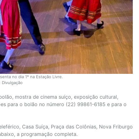
enta no dia 1º na Estação Livre.
: Divulgação
bolão, mostra de cinema suíço, exposição cultural,
ões para o bolão no número (22) 99861-6185 e para o
leférico, Casa Suíça, Praça das Colônias, Nova Friburgo
a abaixo, a programação completa.