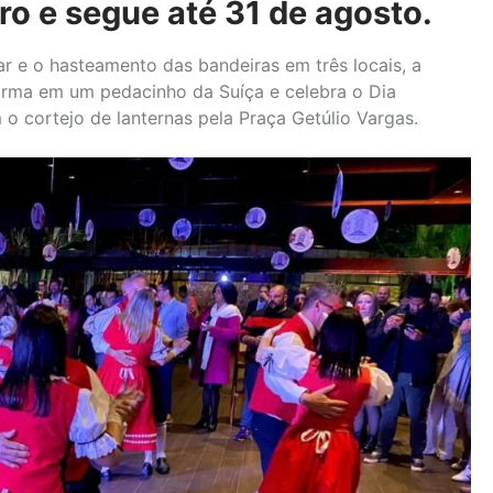
ro e segue até 31 de agosto.
dar e o hasteamento das bandeiras em três locais, a
sforma em um pedacinho da Suíça e celebra o Dia
o cortejo de lanternas pela Praça Getúlio Vargas.