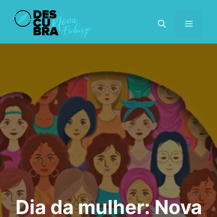
Pular
para
MENU
o
conteúdo
Dia da mulher: Nova