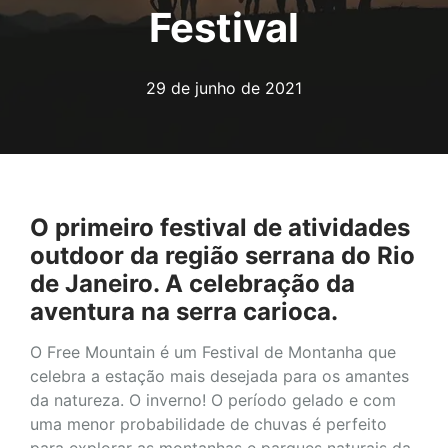
Festival
29 de junho de 2021
O primeiro festival de atividades
outdoor da região serrana do Rio
de Janeiro. A celebração da
aventura na serra carioca.
O Free Mountain é um Festival de Montanha que
celebra a estação mais desejada para os amantes
da natureza. O inverno! O período gelado e com
uma menor probabilidade de chuvas é perfeito
para explorar as montanhas e parques naturais da