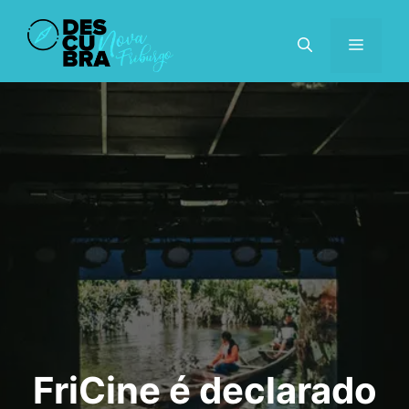
Pular
para
MENU
o
conteúdo
FriCine é declarado