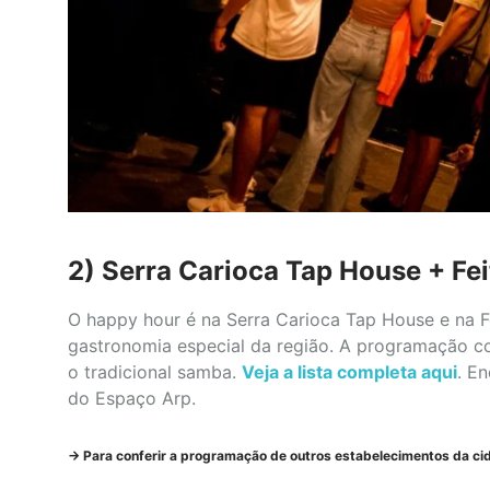
2) Serra Carioca Tap House + Fei
O happy hour é na Serra Carioca Tap House e na Fe
gastronomia especial da região. A programação co
o tradicional samba.
Veja a lista completa aqui
. En
do Espaço Arp.
->
Para conferir a programação de outros estabelecimentos da ci