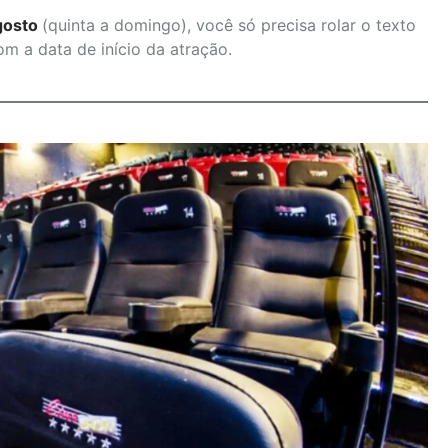
agosto
(quinta a domingo), você só precisa rolar o texto
om a data de início da atração.