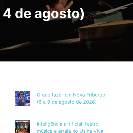
 4 de agosto)
O que fazer em Nova Friburgo
(6 a 9 de agosto de 2026)
Inteligência artificial, teatro,
música e arraiá no Usina Viva