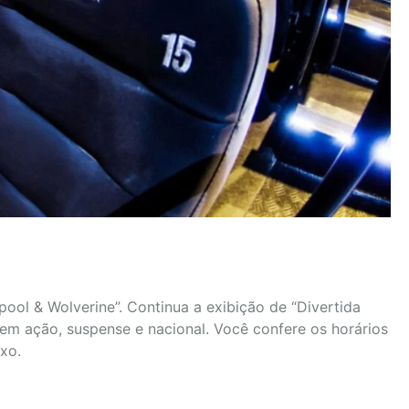
ool & Wolverine”. Continua a exibição de “Divertida
em ação, suspense e nacional. Você confere os horários
xo.