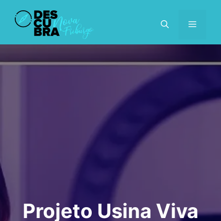
Pular
para
MENU
o
conteúdo
Projeto Usina Viva