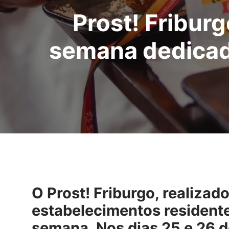
Prost! Fribur
semana dedicado
O Prost! Friburgo, realizad
estabelecimentos residente
semana. Nos dias 25 e 26 