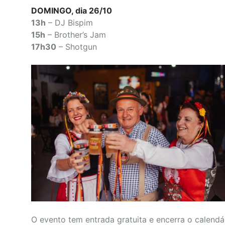
DOMINGO, dia 26/10
13h
– DJ Bispim
15h
– Brother’s Jam
17h30
– Shotgun
O evento tem entrada gratuita e encerra o calendá