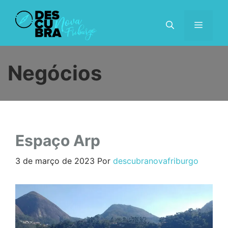
Pular
para
MENU
o
conteúdo
Negócios
Espaço Arp
3 de março de 2023
Por
descubranovafriburgo