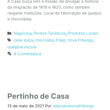
A Casa Suíça tem a missão de divulgar a história
da imigração de 1819 e 1820, como também
resgatar tradições. Local de fabricação de queijos
e chocolates.
Categorias
Negócios
,
Pontos Turísticos
,
Produtos Locais
Tags
casa suíça
,
chocolate
,
frialp
,
nova friburgo
,
queijaria escola
8 Comentários
Pertinho de Casa
13 de maio de 2021
Por
descubranovafriburgo