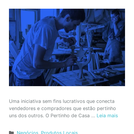
Uma iniciativa sem fins lucrativos que conecta
vendedores e compradores que estão pertinho
uns dos outros. O Pertinho de Casa …
Leia mais
Categorias
Negócios
,
Produtos Locais