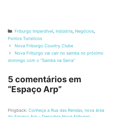
Categorias
Friburgo Imperdível
,
Indústria
,
Negócios
,
Pontos Turísticos
Nova Friburgo Country Clube
Nova Friburgo vai cair no samba no próximo
domingo com o “Samba na Serra”
5 comentários em
“Espaço Arp”
Pingback:
Conheça a Rua das Rendas, nova área
do Espaço Arp - Descubra Nova Friburgo