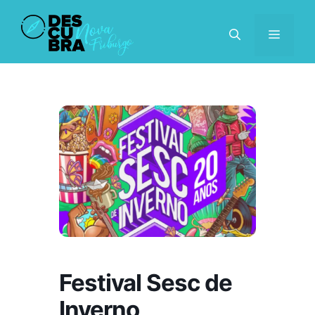
Pular
para
MENU
o
conteúdo
Festival Sesc de
Inverno