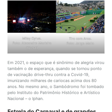
Miley Cyrus.
Tiro com Arco.
Foto: Alexandre Macieira
Foto: Jorge Mello
(Riotur)
Em 2021, o espaço que é sinônimo de alegria virou
também o de esperança, quando se tornou ponto
de vacinação drive-thru contra a Covid-19,
imunizando milhares de cariocas acima dos 80
anos. No mesmo ano, o Sambódromo foi tombado
pelo Instituto do Patrimônio Histórico e Artístico
Nacional – o Iphan.
Estrela do Carnaval e de grandes