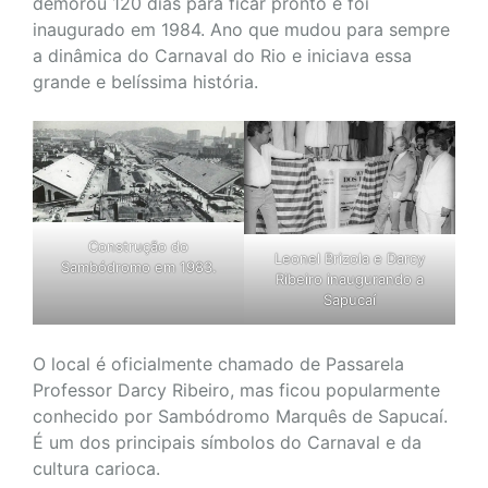
demorou 120 dias para ficar pronto e foi
inaugurado em 1984. Ano que mudou para sempre
a dinâmica do Carnaval do Rio e iniciava essa
grande e belíssima história.
Construção do
Leonel Brizola e Darcy
Sambódromo em 1983.
Ribeiro inaugurando a
Sapucaí
O local é oficialmente chamado de Passarela
Professor Darcy Ribeiro, mas ficou popularmente
conhecido por Sambódromo Marquês de Sapucaí.
É um dos principais símbolos do Carnaval e da
cultura carioca.